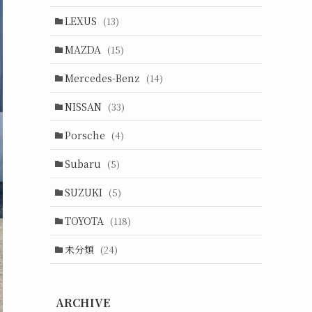
LEXUS
(13)
MAZDA
(15)
Mercedes-Benz
(14)
NISSAN
(33)
Porsche
(4)
Subaru
(5)
SUZUKI
(5)
TOYOTA
(118)
未分類
(24)
ARCHIVE