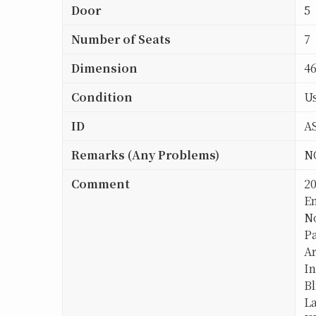
Door
5
Number of Seats
7
Dimension
4
Condition
Us
ID
A
Remarks (Any Problems)
N
Comment
2
E
N
P
A
In
B
L