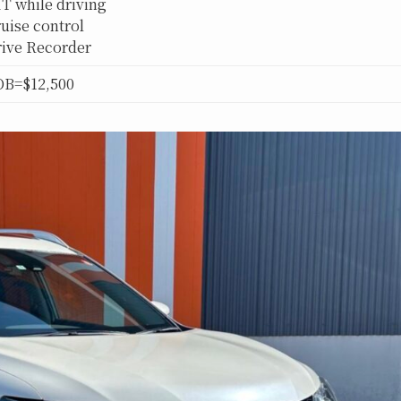
IT while driving
ruise control
ive Recorder
OB=$12,500