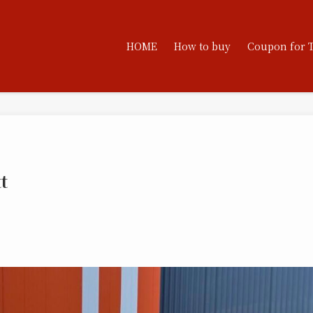
HOME
How to buy
Coupon for 
t