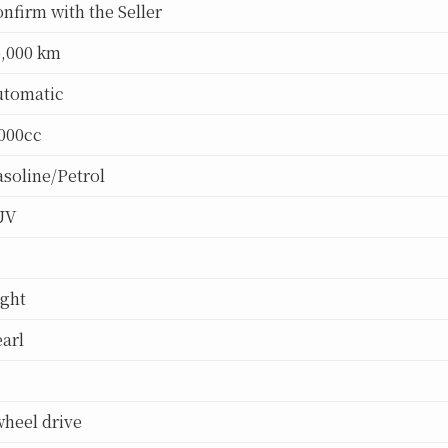
nfirm with the Seller
6,000 km
utomatic
000cc
soline/Petrol
UV
ight
arl
heel drive