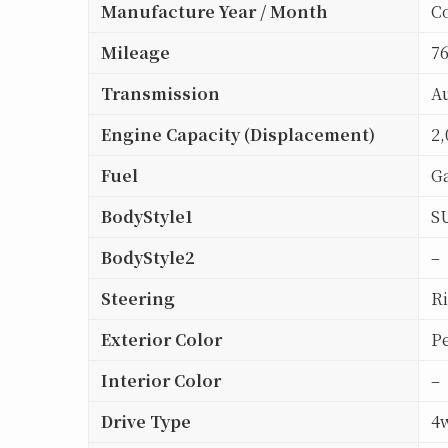
Manufacture Year / Month
Co
Mileage
7
Transmission
A
Engine Capacity (Displacement)
2,
Fuel
Ga
BodyStyle1
S
BodyStyle2
–
Steering
R
Exterior Color
Pe
Interior Color
–
Drive Type
4w