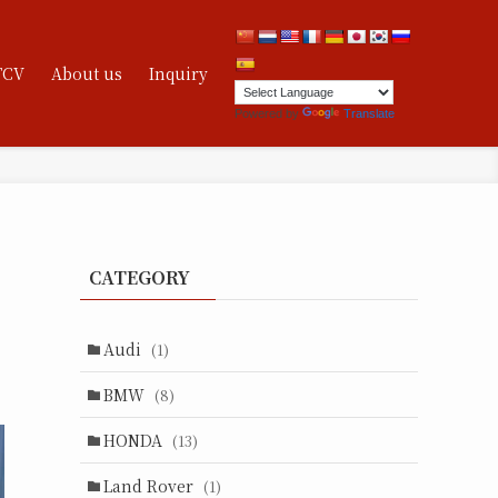
TCV
About us
Inquiry
Powered by
Translate
CATEGORY
Audi
(1)
BMW
(8)
HONDA
(13)
Land Rover
(1)