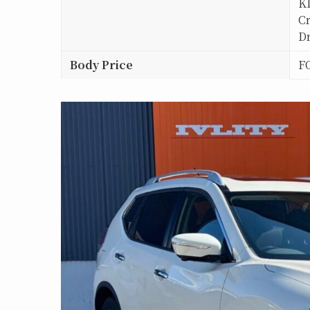
K
C
Dr
Body Price
F