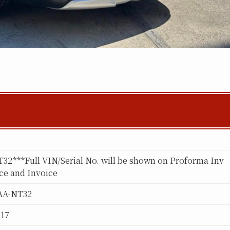
32***Full VIN/Serial No. will be shown on Proforma Inv
ce and Invoice
AA-NT32
017