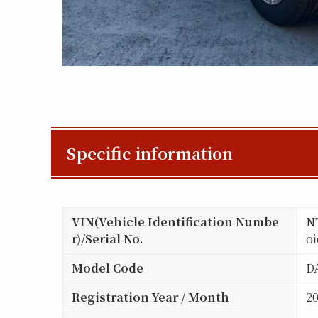
Specific information
VIN(Vehicle Identification Numbe
NT
r)/Serial No.
oi
Model Code
D
Registration Year / Month
2