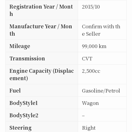
Registration Year / Mont
2015/10
h
Manufacture Year / Mon
Confirm with th
th
e Seller
Mileage
99,000 km
Transmission
CVT
Engine Capacity (Displac
2,500cc
ement)
Fuel
Gasoline/Petrol
BodyStyle1
Wagon
BodyStyle2
–
Steering
Right