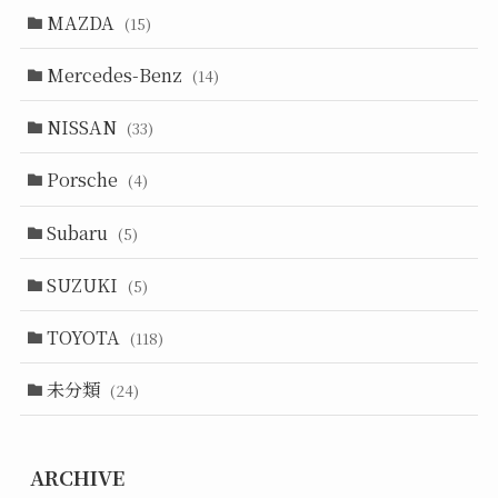
MAZDA
(15)
Mercedes-Benz
(14)
NISSAN
(33)
Porsche
(4)
Subaru
(5)
SUZUKI
(5)
TOYOTA
(118)
未分類
(24)
ARCHIVE