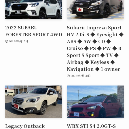
2022 SUBARU
Subaru Impreza Sport
FORESTER SPORT 4WD
HV 2.0i-S ◆ Eyesight ◆
ABS ◆ AW ◆ CD ◆
2023年8月17日
Cruise ◆ PS ◆ PW ◆ R
Sport S Sport ◆ TV ◆
Airbag ◆ Keyless ◆
Navigation ◆ 1 owner
2022年9月28日
Legacy Outback
WRX STI S4 2.0GT-S