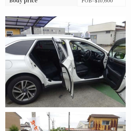
Body price
FOB=$10,600