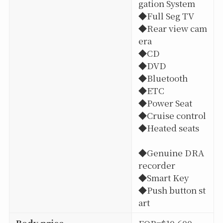
gation System
◆Full Seg TV
◆Rear view cam
era
◆CD
◆DVD
◆Bluetooth
◆ETC
◆Power Seat
◆Cruise control
◆Heated seats
◆Genuine DRA
recorder
◆Smart Key
◆Push button st
art