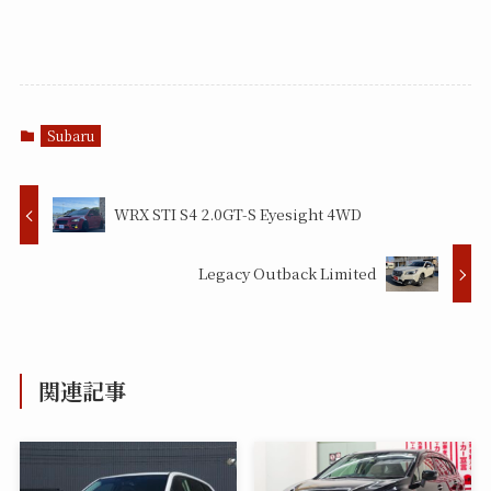
Subaru
WRX STI S4 2.0GT-S Eyesight 4WD
Legacy Outback Limited
関連記事