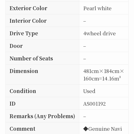
Exterior Color
Pearl white
Interior Color
–
Drive Type
4wheel drive
Door
–
Number of Seats
–
Dimension
481cm×184cm×
160cm=14.16m³
Condition
Used
ID
AS001192
Remarks (Any Problems)
–
Comment
◆Genuine Navi